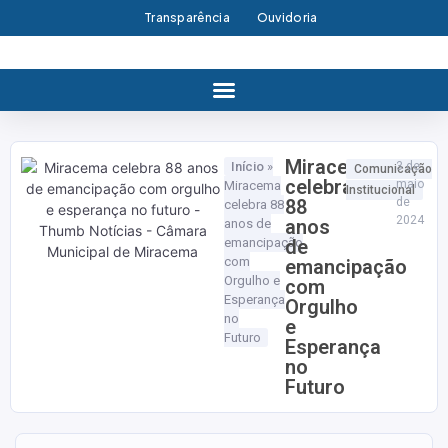
Transparência
Ouvidoria
Miracema
Início
»
3 de
Comunicação
celebra
maio
Miracema
Institucional
88
de
celebra 88
2024
anos
anos de
emancipação
de
com
emancipação
Orgulho e
com
Esperança
Orgulho
no
e
Futuro
Esperança
no
Futuro