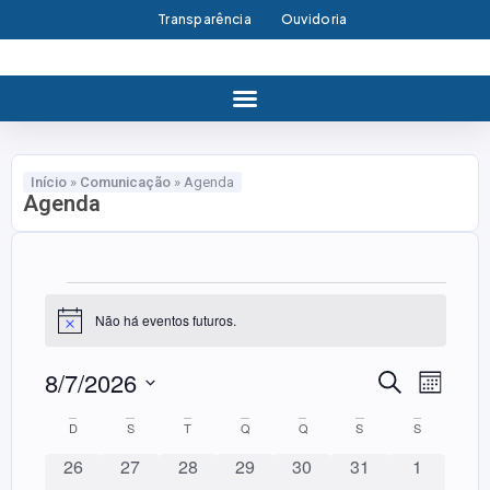
Transparência
Ouvidoria
Início
»
Comunicação
»
Agenda
Agenda
Não há eventos futuros.
Notice
8/7/2026
Pesquisa
Nave
Procurar eve
Mês
do
e
Selecione
a
Calendárior
visual
D
S
T
Q
Q
S
S
navegaçã
data.
Event
de
de
0 eventos
0 eventos
0 eventos
0 eventos
0 eventos
0 eventos
0 eventos
26
27
28
29
30
31
1
Eventos