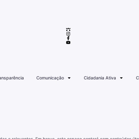
ansparência
Comunicação
Cidadania Ativa
C
das e relevantes. Em breve, este espaço contará com conteúdos út