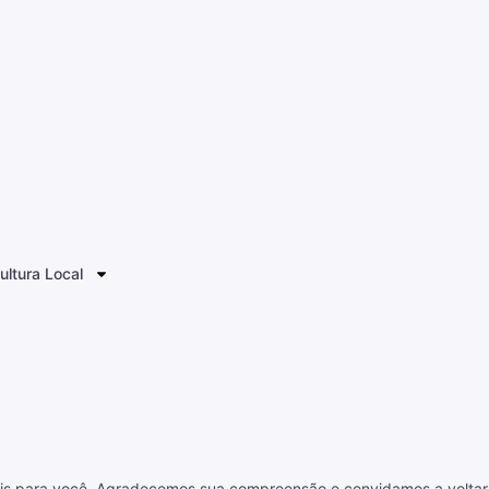
ultura Local
eis para você. Agradecemos sua compreensão e convidamos a voltar