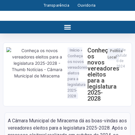
Transparência
Ouvidoria
Conheça
Início
»
20 de
Política
os
outubr
Conheça
Local
novos
o de
os novos
2024
vereadores
vereadores
eleitos
eleitos
para a
para a
legislatura
legislatura
2025-
2025-
2028
2028
A Câmara Municipal de Miracema dá as boas-vindas aos
vereadores eleitos para a legislatura 2025-2028. Após o