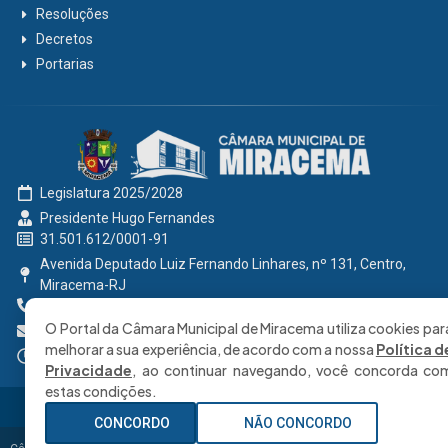
Resoluções
Decretos
Portarias
Legislatura 2025/2028
Presidente Hugo Fernandes
31.501.612/0001-91
Avenida Deputado Luiz Fernando Linhares, nº 131, Centro,
Miracema-RJ
0800 191 2131
O Portal da Câmara Municipal de Miracema utiliza cookies par
secretaria@cmmiracema.rj.gov.br
melhorar a sua experiência, de acordo com a nossa
Política d
Segunda à Sexta: 08:00 às 17:00 hrs
Privacidade
, ao continuar navegando, você concorda co
estas condições.
CONCORDO
NÃO CONCORDO