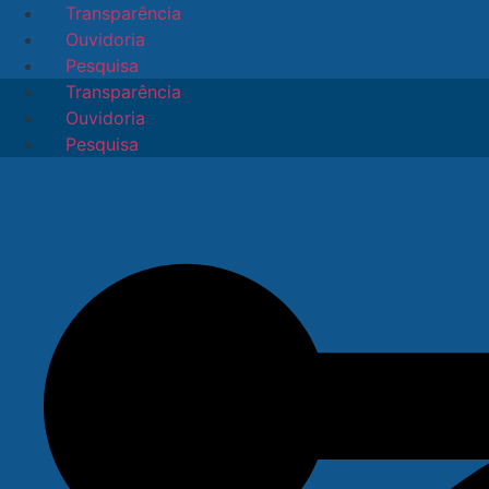
Ir
Transparência
para
Ouvidoria
o
Pesquisa
conteúdo
Transparência
Ouvidoria
Pesquisa