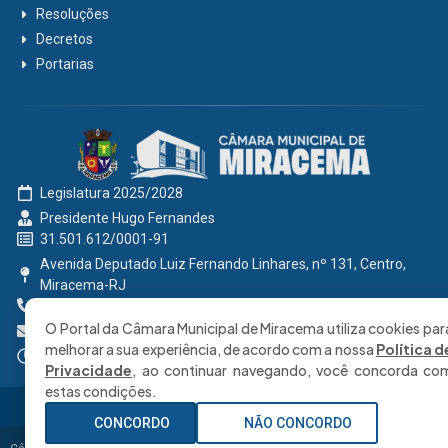
Resoluções
Decretos
Portarias
Legislatura 2025/2028
Presidente Hugo Fernandes
31.501.612/0001-91
Avenida Deputado Luiz Fernando Linhares, nº 131, Centro,
Miracema-RJ
0800 191 2131
O Portal da Câmara Municipal de Miracema utiliza cookies par
secretaria@cmmiracema.rj.gov.br
melhorar a sua experiência, de acordo com a nossa
Política d
Segunda à Sexta: 08:00 às 17:00 hrs
Privacidade
, ao continuar navegando, você concorda co
estas condições.
CONCORDO
NÃO CONCORDO