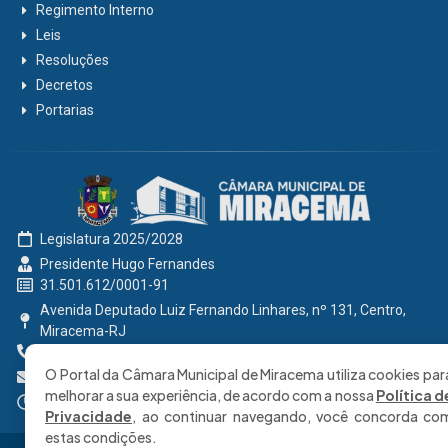
Regimento Interno
Leis
Resoluções
Decretos
Portarias
Legislatura 2025/2028
Presidente Hugo Fernandes
31.501.612/0001-91
Avenida Deputado Luiz Fernando Linhares, nº 131, Centro,
Miracema-RJ
0800 191 2131
O Portal da Câmara Municipal de Miracema utiliza cookies par
secretaria@cmmiracema.rj.gov.br
melhorar a sua experiência, de acordo com a nossa
Política d
Segunda à Sexta: 08:00 às 17:00 hrs
Privacidade
, ao continuar navegando, você concorda co
estas condições.