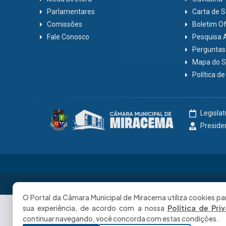
Parlamentares
Carta de S
Comissões
Boletim Ofi
Fale Conosco
Pesquisa 
Perguntas
Mapa do S
Política d
Legisla
Preside
Câmara Municipal de Miracema, 2025. Todos os direitos reservados
O Portal da Câmara Municipal de Miracema utiliza cookies pa
sua experiência, de acordo com a nossa
Política de Pri
continuar navegando, você concorda com estas condições.