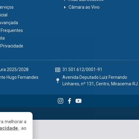
erviços
Câmara ao Vivo
cial
Avançada
 Frequentes
ite
e Privacidade
tura 2025/2028
31.501.612/0001-91
nte Hugo Fernandes
Avenida Deputado Luiz Fernando
Linhares, nº 131, Centro, Miracema-RJ
.
ra melhorar a
vacidade
, ao