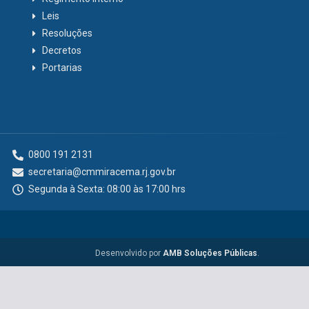
Leis
Resoluções
Decretos
Portarias
0800 191 2131
secretaria@cmmiracema.rj.gov.br
Segunda à Sexta: 08:00 às 17:00 hrs
Desenvolvido por
AMB Soluções Públicas
.