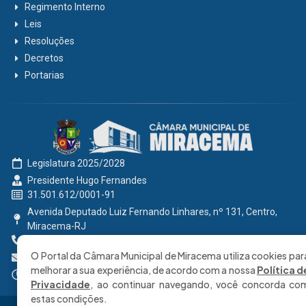
Regimento Interno
Leis
Resoluções
Decretos
Portarias
Legislatura 2025/2028
Presidente Hugo Fernandes
31.501.612/0001-91
Avenida Deputado Luiz Fernando Linhares, nº 131, Centro,
Miracema-RJ
0800 191 2131
O Portal da Câmara Municipal de Miracema utiliza cookies par
secretaria@cmmiracema.rj.gov.br
melhorar a sua experiência, de acordo com a nossa
Política d
Segunda à Sexta: 08:00 às 17:00 hrs
Privacidade
, ao continuar navegando, você concorda co
estas condições.