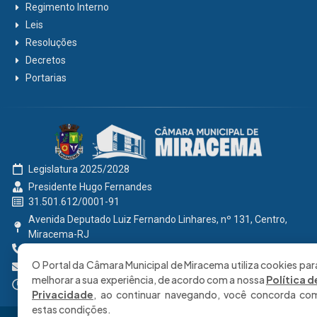
Regimento Interno
Leis
Resoluções
Decretos
Portarias
Legislatura 2025/2028
Presidente Hugo Fernandes
31.501.612/0001-91
Avenida Deputado Luiz Fernando Linhares, nº 131, Centro,
Miracema-RJ
0800 191 2131
O Portal da Câmara Municipal de Miracema utiliza cookies par
secretaria@cmmiracema.rj.gov.br
melhorar a sua experiência, de acordo com a nossa
Política d
Segunda à Sexta: 08:00 às 17:00 hrs
Privacidade
, ao continuar navegando, você concorda co
estas condições.