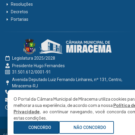
Resoluções
Decretos
Portarias
Legislatura 2025/2028
Presidente Hugo Fernandes
31.501.612/0001-91
Avenida Deputado Luiz Fernando Linhares, nº 131, Centro,
Miracema-RJ
0800 191 2131
O Portal da Câmara Municipal de Miracema utiliza cookies par
secretaria@cmmiracema.rj.gov.br
melhorar a sua experiência, de acordo com a nossa
Política d
Segunda à Sexta: 08:00 às 17:00 hrs
Privacidade
, ao continuar navegando, você concorda co
estas condições.
CONCORDO
NÃO CONCORDO