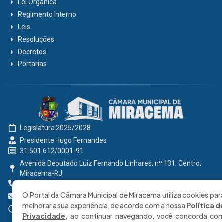
Lei Orgânica
Regimento Interno
Leis
Resoluções
Decretos
Portarias
Legislatura 2025/2028
Presidente Hugo Fernandes
31.501.612/0001-91
Avenida Deputado Luiz Fernando Linhares, nº 131, Centro,
Miracema-RJ
0800 191 2131
O Portal da Câmara Municipal de Miracema utiliza cookies par
secretaria@cmmiracema.rj.gov.br
melhorar a sua experiência, de acordo com a nossa
Política d
Segunda à Sexta: 08:00 às 17:00 hrs
Privacidade
, ao continuar navegando, você concorda co