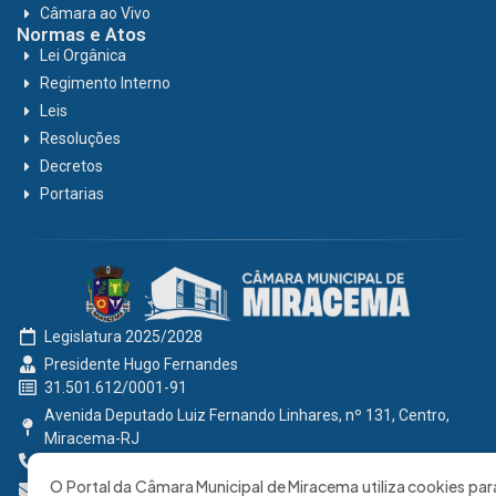
Câmara ao Vivo
Normas e Atos
Lei Orgânica
Regimento Interno
Leis
Resoluções
Decretos
Portarias
Legislatura 2025/2028
Presidente Hugo Fernandes
31.501.612/0001-91
Avenida Deputado Luiz Fernando Linhares, nº 131, Centro,
Miracema-RJ
0800 191 2131
O Portal da Câmara Municipal de Miracema utiliza cookies par
secretaria@cmmiracema.rj.gov.br