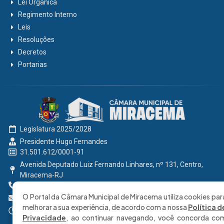
Lei Orgânica
Regimento Interno
Leis
Resoluções
Decretos
Portarias
Legislatura 2025/2028
Presidente Hugo Fernandes
31.501.612/0001-91
Avenida Deputado Luiz Fernando Linhares, nº 131, Centro,
Miracema-RJ
0800 191 2131
O Portal da Câmara Municipal de Miracema utiliza cookies par
secretaria@cmmiracema.rj.gov.br
melhorar a sua experiência, de acordo com a nossa
Política d
Segunda à Sexta: 08:00 às 17:00 hrs
Privacidade
, ao continuar navegando, você concorda co