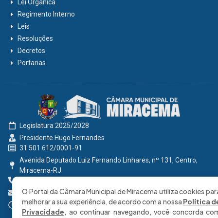
Lei Orgânica
Regimento Interno
Leis
Resoluções
Decretos
Portarias
Legislatura 2025/2028
Presidente Hugo Fernandes
31.501.612/0001-91
Avenida Deputado Luiz Fernando Linhares, nº 131, Centro,
Miracema-RJ
0800 191 2131
O Portal da Câmara Municipal de Miracema utiliza cookies par
secretaria@cmmiracema.rj.gov.br
melhorar a sua experiência, de acordo com a nossa
Política d
Segunda à Sexta: 08:00 às 17:00 hrs
Privacidade
, ao continuar navegando, você concorda co