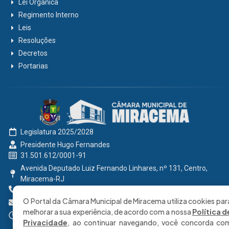
Lei Orgânica
Regimento Interno
Leis
Resoluções
Decretos
Portarias
Legislatura 2025/2028
Presidente Hugo Fernandes
31.501.612/0001-91
Avenida Deputado Luiz Fernando Linhares, nº 131, Centro,
Miracema-RJ
0800 191 2131
O Portal da Câmara Municipal de Miracema utiliza cookies par
secretaria@cmmiracema.rj.gov.br
melhorar a sua experiência, de acordo com a nossa
Política d
Segunda à Sexta: 08:00 às 17:00 hrs
Privacidade
, ao continuar navegando, você concorda co