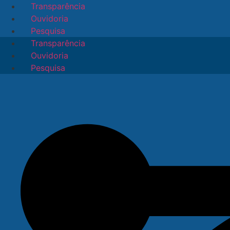
Ir
Transparência
para
Ouvidoria
o
Pesquisa
conteúdo
Transparência
Ouvidoria
Pesquisa