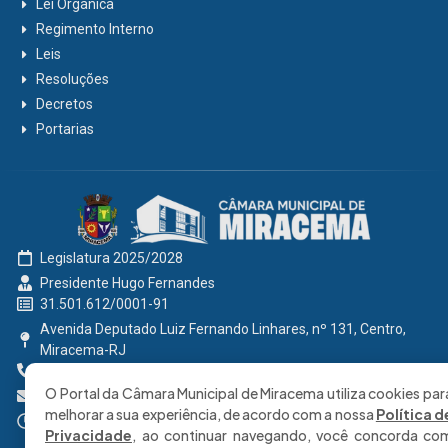
Lei Orgânica
Regimento Interno
Leis
Resoluções
Decretos
Portarias
Legislatura 2025/2028
Presidente Hugo Fernandes
31.501.612/0001-91
Avenida Deputado Luiz Fernando Linhares, nº 131, Centro,
Miracema-RJ
0800 191 2131
O Portal da Câmara Municipal de Miracema utiliza cookies par
secretaria@cmmiracema.rj.gov.br
melhorar a sua experiência, de acordo com a nossa
Política d
Segunda à Sexta: 08:00 às 17:00 hrs
Privacidade
, ao continuar navegando, você concorda co