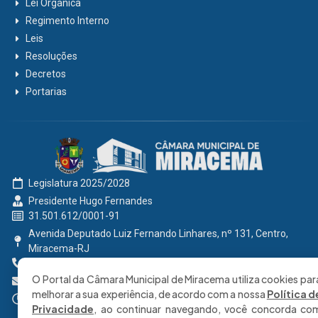
Lei Orgânica
Regimento Interno
Leis
Resoluções
Decretos
Portarias
Legislatura 2025/2028
Presidente Hugo Fernandes
31.501.612/0001-91
Avenida Deputado Luiz Fernando Linhares, nº 131, Centro,
Miracema-RJ
0800 191 2131
O Portal da Câmara Municipal de Miracema utiliza cookies par
secretaria@cmmiracema.rj.gov.br
melhorar a sua experiência, de acordo com a nossa
Política d
Segunda à Sexta: 08:00 às 17:00 hrs
Privacidade
, ao continuar navegando, você concorda co