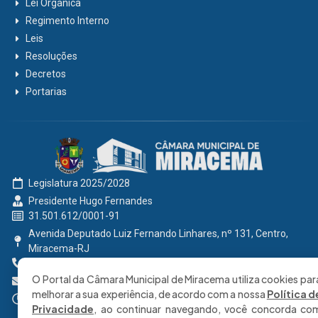
Lei Orgânica
Regimento Interno
Leis
Resoluções
Decretos
Portarias
Legislatura 2025/2028
Presidente Hugo Fernandes
31.501.612/0001-91
Avenida Deputado Luiz Fernando Linhares, nº 131, Centro,
Miracema-RJ
0800 191 2131
O Portal da Câmara Municipal de Miracema utiliza cookies par
secretaria@cmmiracema.rj.gov.br
melhorar a sua experiência, de acordo com a nossa
Política d
Segunda à Sexta: 08:00 às 17:00 hrs
Privacidade
, ao continuar navegando, você concorda co