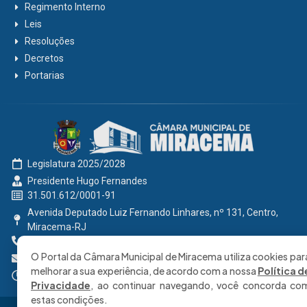
Regimento Interno
Leis
Resoluções
Decretos
Portarias
Legislatura 2025/2028
Presidente Hugo Fernandes
31.501.612/0001-91
Avenida Deputado Luiz Fernando Linhares, nº 131, Centro,
Miracema-RJ
0800 191 2131
O Portal da Câmara Municipal de Miracema utiliza cookies par
secretaria@cmmiracema.rj.gov.br
melhorar a sua experiência, de acordo com a nossa
Política d
Segunda à Sexta: 08:00 às 17:00 hrs
Privacidade
, ao continuar navegando, você concorda co
estas condições.