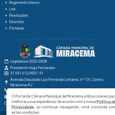
Regimento Interno
Leis
Resoluções
Decretos
Portarias
Legislatura 2025/2028
Presidente Hugo Fernandes
31.501.612/0001-91
Avenida Deputado Luiz Fernando Linhares, nº 131, Centro,
Miracema-RJ
0800 191 2131
O Portal da Câmara Municipal de Miracema utiliza cookies par
secretaria@cmmiracema.rj.gov.br
melhorar a sua experiência, de acordo com a nossa
Política d
Segunda à Sexta: 08:00 às 17:00 hrs
Privacidade
, ao continuar navegando, você concorda co
estas condições.