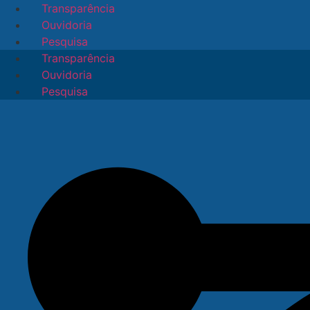
Ir
Transparência
para
Ouvidoria
o
Pesquisa
conteúdo
Transparência
Ouvidoria
Pesquisa