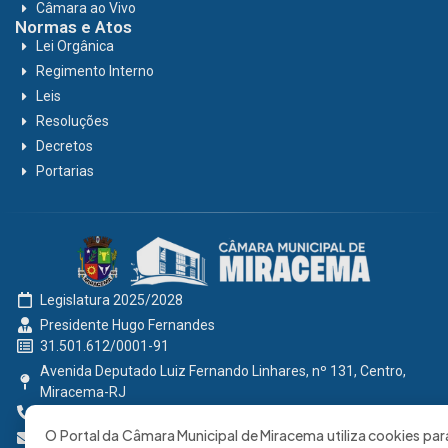
Câmara ao Vivo
Normas e Atos
Lei Orgânica
Regimento Interno
Leis
Resoluções
Decretos
Portarias
Legislatura 2025/2028
Presidente Hugo Fernandes
31.501.612/0001-91
Avenida Deputado Luiz Fernando Linhares, nº 131, Centro,
Miracema-RJ
0800 191 2131
O Portal da Câmara Municipal de Miracema utiliza cookies par
secretaria@cmmiracema.rj.gov.br